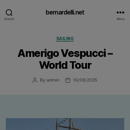
bernardelli.net
Search
Menu
Categories
SAILING
Amerigo Vespucci –
World Tour
By
admin
10/06/2025
Post
Post
author
date