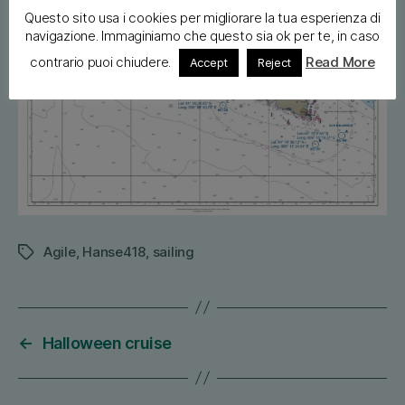
Questo sito usa i cookies per migliorare la tua esperienza di
navigazione. Immaginiamo che questo sia ok per te, in caso
contrario puoi chiudere.
Read More
Accept
Reject
Agile
,
Hanse418
,
sailing
Tags
←
Halloween cruise