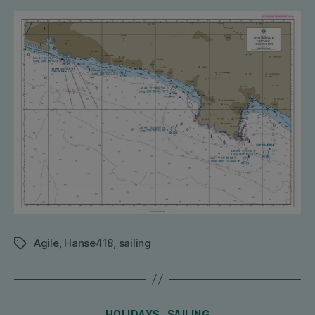
Agile
,
Hanse418
,
sailing
Tags
Categories
HOLIDAYS
SAILING