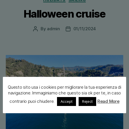
Halloween cruise
By
admin
01/11/2024
Post
Post
author
date
Questo sito usa i cookies per migliorare la tua esperienza di
navigazione. Immaginiamo che questo sia ok per te, in caso
contrario puoi chiudere.
Read More
Accept
Reject