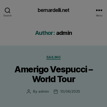
bernardelli.net
Search
Menu
Author:
admin
Categories
SAILING
Amerigo Vespucci –
World Tour
By
admin
10/06/2025
Post
Post
author
date