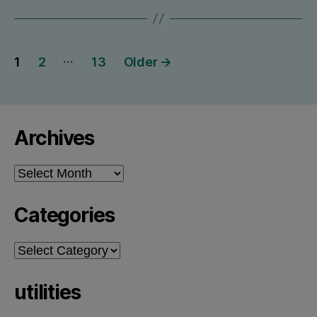
Posts
…
1
2
13
Older
→
pagination
Archives
Archives
Categories
Categories
utilities