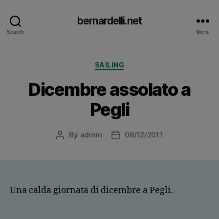
bernardelli.net
Search
Menu
Categories
SAILING
Dicembre assolato a
Pegli
By
admin
08/12/2011
Post
Post
author
date
Una calda giornata di dicembre a Pegli.