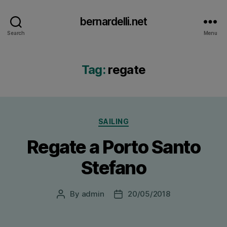
bernardelli.net
Search
Menu
Tag:
regate
Categories
SAILING
Regate a Porto Santo
Stefano
By
admin
20/05/2018
Post
Post
author
date