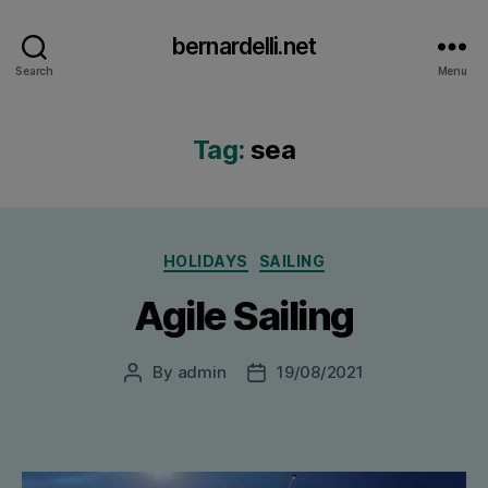
bernardelli.net
Search
Menu
Tag:
sea
Categories
HOLIDAYS
SAILING
Agile Sailing
By
admin
19/08/2021
Post
Post
author
date