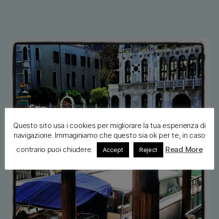
author
date
Questo sito usa i cookies per migliorare la tua esperienza di
navigazione. Immaginiamo che questo sia ok per te, in caso
contrario puoi chiudere.
Read More
Accept
Reject