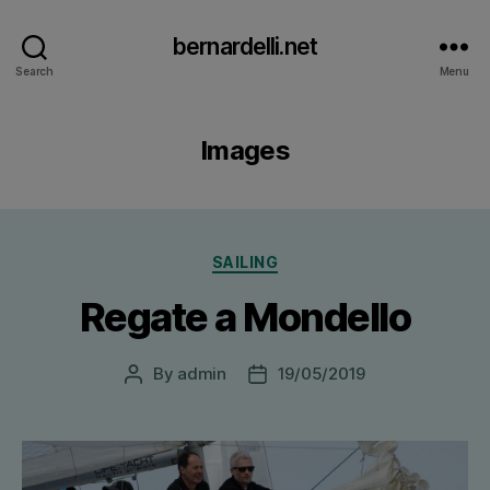
bernardelli.net
Search
Menu
Images
Categories
SAILING
Regate a Mondello
By
admin
19/05/2019
Post
Post
author
date