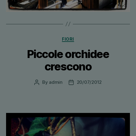
Categories
FIORI
Piccole orchidee
crescono
By
admin
20/07/2012
Post
Post
author
date