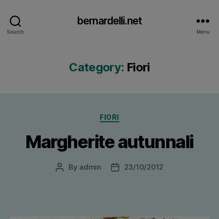
bernardelli.net
Search
Menu
Category:
Fiori
Categories
FIORI
Margherite autunnali
By
admin
23/10/2012
Post
Post
author
date