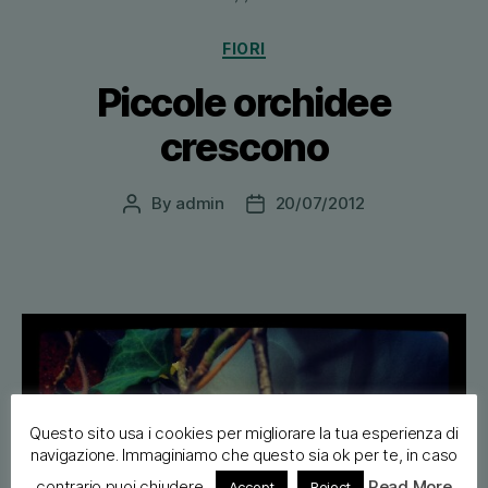
Categories
FIORI
Piccole orchidee
crescono
By
admin
20/07/2012
Post
Post
author
date
Questo sito usa i cookies per migliorare la tua esperienza di
navigazione. Immaginiamo che questo sia ok per te, in caso
contrario puoi chiudere.
Read More
Accept
Reject