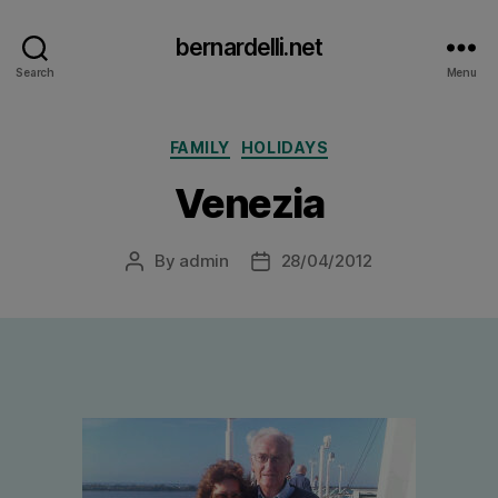
bernardelli.net
Search
Menu
Categories
FAMILY
HOLIDAYS
Venezia
By
admin
28/04/2012
Post
Post
author
date