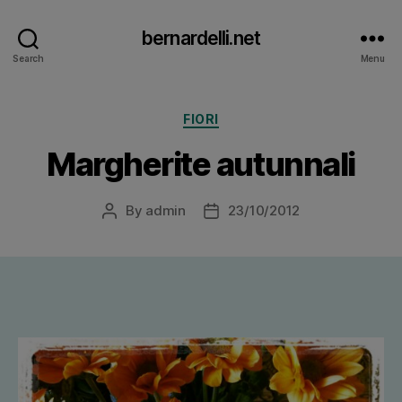
bernardelli.net
Search
Menu
Categories
FIORI
Margherite autunnali
By
admin
23/10/2012
Post
Post
author
date